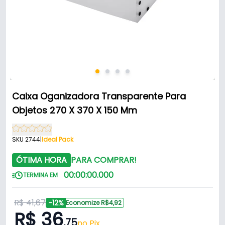
Caixa Oganizadora Transparente Para
Objetos 270 X 370 X 150 Mm
SKU 2744
|
Ideal Pack
ÓTIMA HORA
PARA COMPRAR!
00
:
00
:
00
.
000
TERMINA EM
R$ 41,67
-12%
Economize R$4,92
R$ 36
,75
no Pix