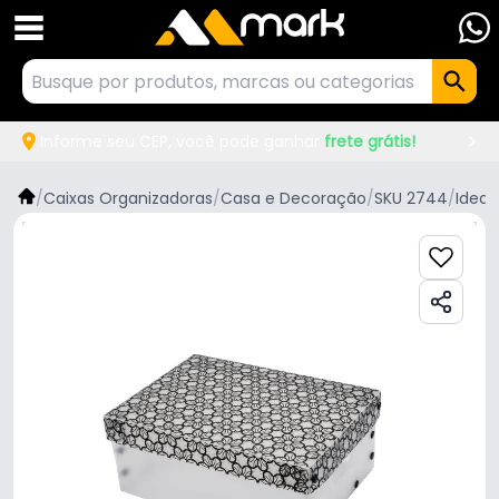
Informe seu CEP, você pode ganhar
frete grátis!
/
Caixas Organizadoras
/
Casa e Decoração
/
SKU 2744
/
Ideal