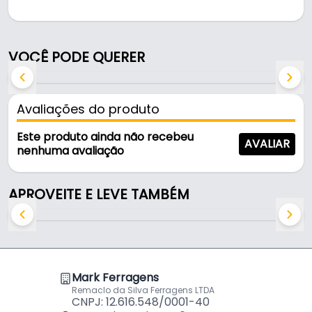
Pode ser usado na organização de ambientes.
Fabricada em Plástico polipropileno na cor branco
VOCÊ PODE QUERER
transparente, é resistente e durável no uso diário.
Características:
Avaliações do produto
- Marca: Ideal Pack
- Modelo: EMB023
Este produto ainda não recebeu
AVALIAR
- Material: Plástico polipropileno
nenhuma avaliação
- Cor: Branco transparente
- Dimensões: 270 x 370 x 150 mm
APROVEITE E LEVE TAMBÉM
- Cro: Branco Translucido
- Tampa: Floral
Mark Ferragens
Remaclo da Silva Ferragens LTDA
CNPJ: 12.616.548/0001-40