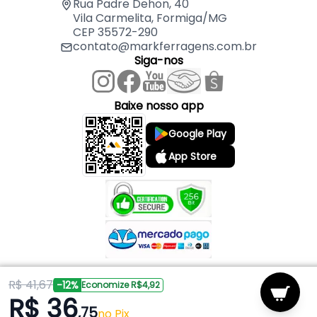
Rua Padre Dehon, 40
Vila Carmelita, Formiga/MG
CEP 35572-290
contato@markferragens.com.br
Siga-nos
Baixe nosso app
Google Play
App Store
R$ 41,67
Copyright © 2026 Mark Ferragens. Todos os direitos reservados.
-12%
Economize R$4,92
R$ 36
,75
Powered by
no Pix