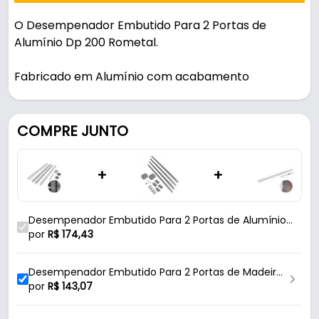
O Desempenador Embutido Para 2 Portas de
Alumínio Dp 200 Rometal.
Fabricado em Alumínio com acabamento
anodizado na cor prateada, é resistente e durável
no uso diário.
COMPRE JUNTO
Características:
- Marca: Rometal
+
+
- Modelo: DP 200 / 2
- Material do corpo: Alumínio
- Acabamento: Anodizado
Desempenador Embutido Para 2 Portas de Alumínio
- Cor: Prateado
Dp 200 Rometal
por
R$
174,43
- Kit para: 2 Portas
- Porta de espessura a partir de: 15 mm
Desempenador Embutido Para 2 Portas de Madeira
- Altura máxima da porta: 2500 mm - (2,5 m)
Dp 100 Rometal
por
R$
143,07
- Espessura do desempenador: 1,8 mm
- Espaçamento entre as portas: 6 mm