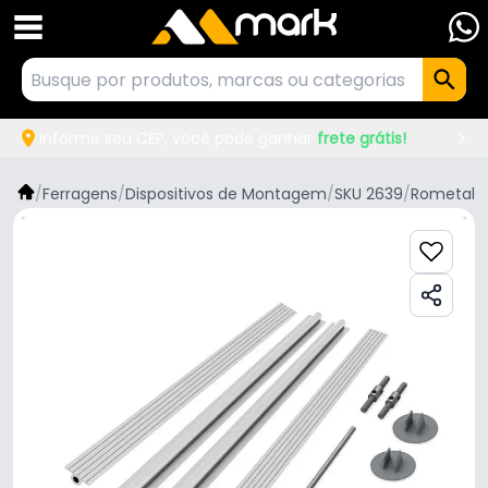
Informe seu CEP, você pode ganhar
frete grátis!
/
Ferragens
/
Dispositivos de Montagem
/
SKU 2639
/
Rometal