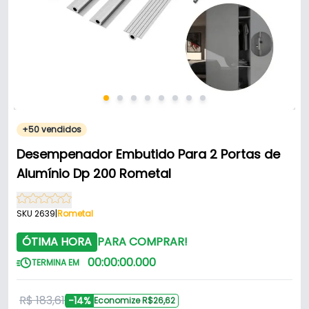
+50 vendidos
Desempenador Embutido Para 2 Portas de
Alumínio Dp 200 Rometal
SKU 2639
|
Rometal
ÓTIMA HORA
PARA COMPRAR!
00
:
00
:
00
.
000
TERMINA EM
R$ 183,61
-14%
Economize R$26,62