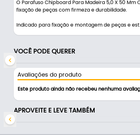
O Parafuso Chipboard Para Madeira 5,0 X 50 Mm C
fixação de peças com firmeza e durabilidade.
Indicado para fixação e montagem de peças e est
montagens e fixações.
Características:
VOCÊ PODE QUERER
- Marca: HD
- Aplicação: Fixação e montagem de peças e estr
Avaliações do produto
Indicado para:
- Fixação e montagem de peças e estruturas
Este produto ainda não recebeu nenhuma avalia
APROVEITE E LEVE TAMBÉM