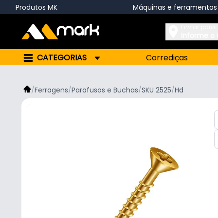
Produtos MK
Máquinas e ferramentas
Enviar para:
Informe o
CATEGORIAS
Corrediças
/
Ferragens
/
Parafusos e Buchas
/
SKU 2525
/
Hd