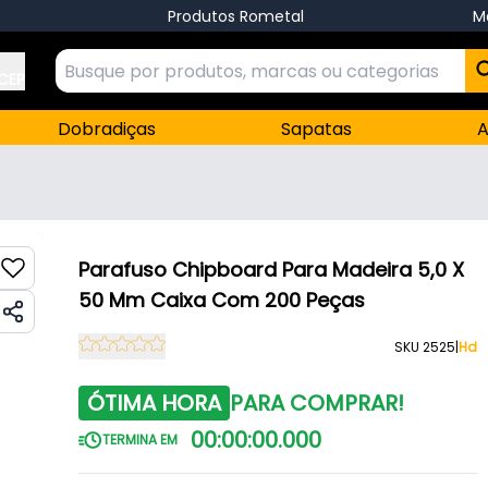
Produtos Rometal
M
 CEP
Dobradiças
Sapatas
A
Parafuso Chipboard Para Madeira 5,0 X
50 Mm Caixa Com 200 Peças
SKU 2525
|
Hd
ÓTIMA HORA
PARA COMPRAR!
00
:
00
:
00
.
000
TERMINA EM