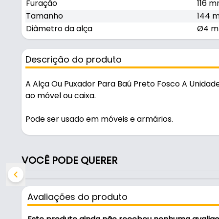
Furação
116 m
Tamanho
144 
Diâmetro da alça
Ø4 
Descrição do produto
A Alça Ou Puxador Para Baú Preto Fosco A Unidade
ao móvel ou caixa.
Pode ser usado em móveis e armários.
Fabricada em Aço, é resistente e durável no uso diá
VOCÊ PODE QUERER
Características:
- Marca: Bigfer
- Modelo: Alça de Baú
Avaliações do produto
- Material: Aço
- Cor: Preto Fosco