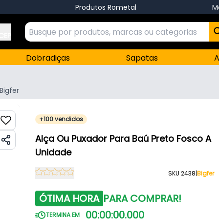
Produtos Rometal
M
 CEP
Dobradiças
Sapatas
A
Bigfer
+100 vendidos
Alça Ou Puxador Para Baú Preto Fosco A
Unidade
SKU 2438
|
Bigfer
ÓTIMA HORA
PARA COMPRAR!
00
:
00
:
00
.
000
TERMINA EM