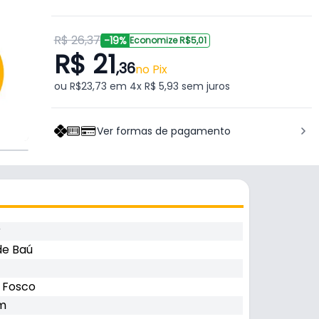
R$ 26,37
-19%
Economize R$5,01
R$ 21
,36
no Pix
ou R$23,73 em 4x R$ 5,93 sem juros
Ver formas de pagamento
r
de Baú
 Fosco
m