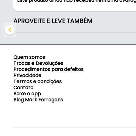
Este produto ainda não recebeu nenhuma avalia
- Largura: 92 mm
- Furação: 116 mm Entre Furos
- Tamanho: 144 mm
APROVEITE E LEVE TAMBÉM
- Diâmetro da alça: Ø4 mm
Quem somos
Trocas e Devoluções
Procedimentos para defeitos
Privacidade
Termos e condições
Contato
Baixe o app
Blog Mark Ferragens