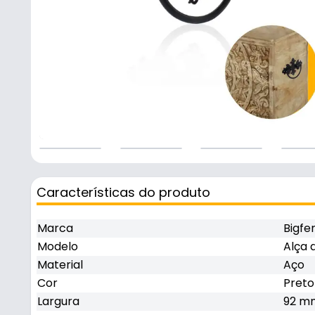
Características do produto
Marca
Bigfe
Modelo
Alça 
Material
Aço
Cor
Preto
Largura
92 m