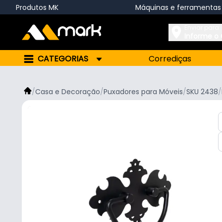
Produtos MK
Máquinas e ferramentas
Enviar para:
Informe o
CATEGORIAS
Corrediças
/
Casa e Decoração
/
Puxadores para Móveis
/
SKU 2438
/