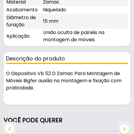
Material
Zamac
Acabamento
Niquelado
Diâmetro de
15 mm
furação
União oculta de painéis na
Aplicação
montagem de móveis
Descrição do produto
O Dispositivo Vb 52 D Zamac Para Montagem de
Móveis Bigfer auxilia na montagem e fixação com
praticidade.
Indicado para união oculta de painéis na
montagem de móveis.
VOCÊ PODE QUERER
Fabricado em Zamac com acabamento niquelado,
é resistente e durável no uso diário.