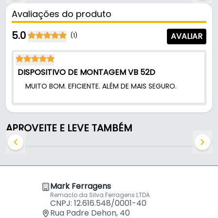
Avaliações do produto
Características:
- Marca: Bigfer
5.0
AVALIAR
(1)
- Modelo: VB 52
- Material: Zamac
- Acabamento: Niquelado
DISPOSITIVO DE MONTAGEM VB 52D
- Diâmetro de furação: 15 mm
MUITO BOM. EFICIENTE. ALÉM DE MAIS SEGURO.
- Aplicação: União oculta de painéis na montagem
de móveis
Indicado para:
APROVEITE E LEVE TAMBÉM
- União oculta de painéis na montagem de móveis
Mark Ferragens
Remaclo da Silva Ferragens LTDA
CNPJ: 12.616.548/0001-40
Rua Padre Dehon, 40