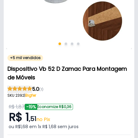
+5 mil vendidos
Dispositivo Vb 52 D Zamac Para Montagem
de Móveis
5.0
(1)
SKU 2392
|
Bigfer
R$ 1,87
-19%
Economize R$0,36
R$ 1
,51
no Pix
ou R$1,68 em 1x R$ 1,68 sem juros