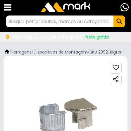
Informe seu CEP, você pode ganhar
frete grátis!
/
Ferragens
/
Dispositivos de Montagem
/
SKU 2392
/
Bigfer