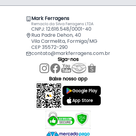
- Comercializado: Unidade
- Distância entre furos: 352 mm
Mark Ferragens
- Forma construtiva: Zamac / alumínio
Remaclo da Silva Ferragens LTDA
CNPJ: 12.616.548/0001-40
Rua Padre Dehon, 40
Vila Carmelita, Formiga/MG
CEP 35572-290
contato@markferragens.com.br
Siga-nos
Baixe nosso app
Google Play
App Store