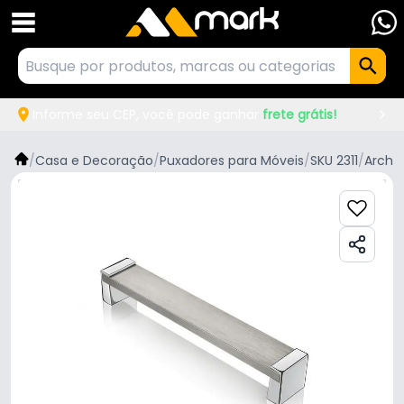
Informe seu CEP, você pode ganhar
frete grátis!
/
Casa e Decoração
/
Puxadores para Móveis
/
SKU 2311
/
Archi