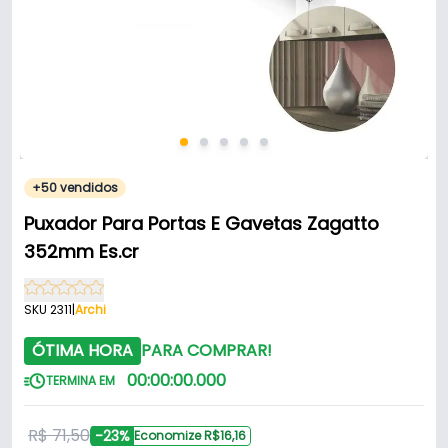
+50 vendidos
Puxador Para Portas E Gavetas Zagatto
352mm Es.cr
SKU 2311
|
Archi
ÓTIMA HORA
PARA COMPRAR!
00
:
00
:
00
.
000
TERMINA EM
R$ 71,50
-23%
Economize R$16,16