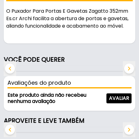
O Puxador Para Portas E Gavetas Zagatto 352mm
Es.cr Archi facilita a abertura de portas e gavetas,
aliando funcionalidade e acabamento ao móvel.
Pode ser usado em móveis e armários.
Fabricado em Zamac / alumínio com acabamento
VOCÊ PODE QUERER
inox escovado, é resistente e durável no uso diário.
A fixação é feita por parafuso.
Avaliações do produto
Características:
- Marca: Archi
Este produto ainda não recebeu
AVALIAR
- Modelo: Zagatto
nenhuma avaliação
- Material: Zamac / alumínio
- Acabamento: Inox Escovado
APROVEITE E LEVE TAMBÉM
- Medida entre furo: 352 mm
- Furação: 02 (furo)
- Fixação: Parafuso