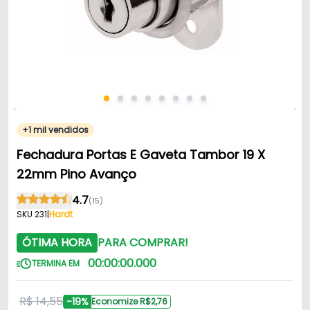
+1 mil vendidos
Fechadura Portas E Gaveta Tambor 19 X
22mm Pino Avanço
4.7
(15)
SKU 231
|
Hardt
ÓTIMA HORA
PARA COMPRAR!
00
:
00
:
00
.
000
TERMINA EM
R$ 14,55
-19%
Economize R$2,76