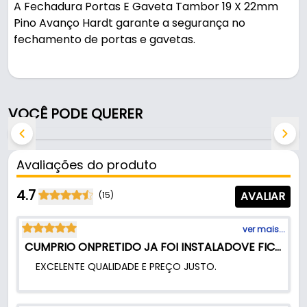
A Fechadura Portas E Gaveta Tambor 19 X 22mm
Pino Avanço Hardt garante a segurança no
fechamento de portas e gavetas.
Fabricada em Aço com acabamento niquelado, é
resistente e durável no uso diário.
VOCÊ PODE QUERER
Características:
- Marca: Hardt
- Modelo: Pino avanço
Avaliações do produto
- Material: Aço
- Acabamento: Niquelado
4.7
AVALIAR
(15)
- Material do copo: Aço
- Fechamento: Aperto do Tambor
ver mais...
- Diâmetro tambor: Ø19mm
CUMPRIO ONPRETIDO JA FOI INSTALADOVE FICOU SHOW
- Comprimento tambor: 22mm
EXCELENTE QUALIDADE E PREÇO JUSTO.
- Posição de fechamento: 180º