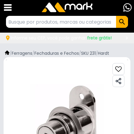
Informe seu CEP, você pode ganhar
frete grátis!
/
Ferragens
/
Fechaduras e Fechos
/
SKU 231
/
Hardt