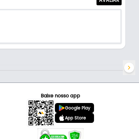
AVALIAR
Baixe nosso app
Google Play
App Store