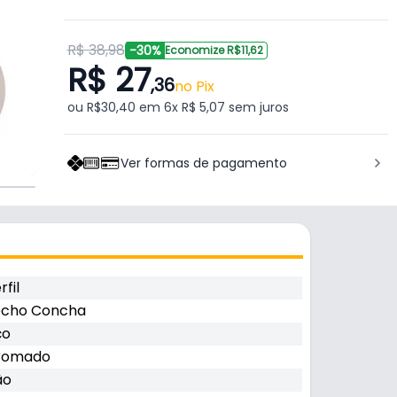
R$ 38,98
-30%
Economize R$11,62
R$ 27
,36
no Pix
ou R$30,40 em 6x R$ 5,07 sem juros
Ver formas de pagamento
rfil
echo Concha
ço
romado
ão