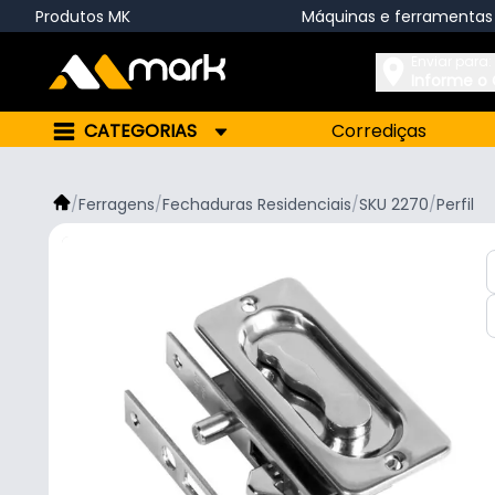
Produtos MK
Máquinas e ferramentas
Enviar para:
Informe o
CATEGORIAS
Corrediças
/
Ferragens
/
Fechaduras Residenciais
/
SKU 2270
/
Perfil