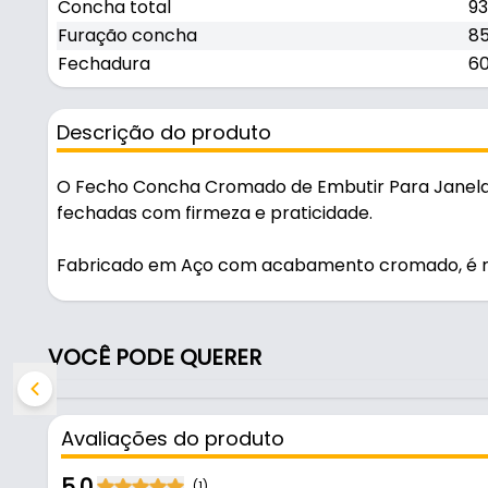
Concha total
9
Furação concha
8
Fechadura
60
Descrição do produto
O Fecho Concha Cromado de Embutir Para Janelas
fechadas com firmeza e praticidade.
Fabricado em Aço com acabamento cromado, é resi
Características:
- Marca: Perfil
VOCÊ PODE QUERER
- Modelo: Fecho Concha
- Material: Aço
- Acabamento: Cromado
Avaliações do produto
- Chaves: Não
- Concha total: 93 x 40 mm
5.0
(1)