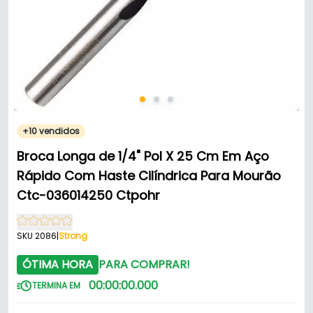
+10 vendidos
Broca Longa de 1/4" Pol X 25 Cm Em Aço
Rápido Com Haste Cilíndrica Para Mourão
Ctc-036014250 Ctpohr
SKU 2086
|
Strong
ÓTIMA HORA
PARA COMPRAR!
00
:
00
:
00
.
000
TERMINA EM