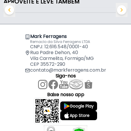
APROVEITE E LEVE TAMBÉM
- Material: Aço Rápido
- Formato da haste de encaixe: Cilíndrica
- Aplicação: Mourão
- Diâmetro da broca: 1/4" de Polegada
- Comprimento da broca total: 250 Mm - (25 Cm)
Mark Ferragens
- Comprimento do perímetro de corte: 90 Mm - (9
Remaclo da Silva Ferragens LTDA
Cm)
CNPJ: 12.616.548/0001-40
- Comprimento da haste: 160 Mm - (16,0 Cm)
Rua Padre Dehon, 40
- Conteúdo de embalagem: 01 Broca
Vila Carmelita, Formiga/MG
CEP 35572-290
contato@markferragens.com.br
Siga-nos
Baixe nosso app
Google Play
App Store