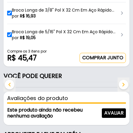
desempenho estável mesmo sob condições
Broca Longa de 3/8" Pol X 32 Cm Em Aço Rápido
severas de uso contínuo. Com a haste cilíndrica
Com Haste Cilíndrica Para Mourão Ctc-036038320
por
R$
16,93
com diâmetro de 1/4" de polegada e 160 mm de
Ctpohr
comprimento, ela oferece compatibilidade e
Broca Longa de 5/16" Pol X 32 Cm Em Aço Rápido
versatilidade para múltiplas aplicações.
Com Haste Cilíndrica Para Mourão Ctc-
por
R$
19,05
036516320ctpohr
Conteúdo da Embalagem:
Compre os 3 itens por
R$ 45,47
COMPRAR JUNTO
- 01 Broca Mourão de 1/4" Pol X 25 Cm - Ctpohr.
VOCÊ PODE QUERER
A broca longa CTC-036014250 transforma a sua
experiência em marcenaria, trazendo resultados
profissionais e um acabamento impecável, que
Avaliações do produto
ressalta o cuidado em cada detalhe.
Este produto ainda não recebeu
AVALIAR
Características:
nenhuma avaliação
- Marca: Ctpohr
- Modelo: CTC-036014250