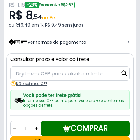
R$ 11,16
-23%
Economize R$2,62
R$ 8
,54
no Pix
ou R$9,49 em 1x R$ 9,49 sem juros
Ver formas de pagamento
Consultar prazo e valor do frete
Não sei meu CEP
Você pode ter frete grátis!
Informe seu CEP acima para ver o prazo e conferir as
opções de frete.
COMPRAR
-
+