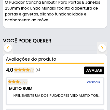
O Puxador Concha Embutir Para Portas E Janelas
250mm Inox Uniao Mundial facilita a abertura de
portas e gavetas, aliando funcionalidade e
acabamento ao móvel.
Pode ser usado em móveis e armários.
VOCÊ PODE QUERER
Fabricado em Latão com acabamento aço inox
escovado, é resistente e durável no uso diário. A
fixação é feita por parafuso.
Avaliações do produto
Características:
4.0
AVALIAR
(4)
- Marca: Uniao Mundial
- Modelo: Concha Embutir
ver mais...
- Material: Latão
MUITO RUIM
- Acabamento: Aço inox escovado
INFELIZMENTE UM DOS PUXADORES VEIO MUITO TORTO E A PARTE INTERNA AONDE ENCAIXA OS DEDOS DAS DUAS PEÇAS ADQUIRIDAS VEIO CORTANTE.
- Dimensões: 250 x 50 x 7 mm
- Fixação: Parafuso
- Comercializado: Unidade