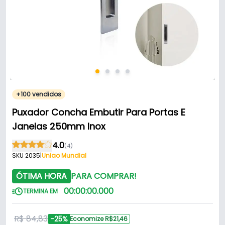
+100 vendidos
Puxador Concha Embutir Para Portas E
Janelas 250mm Inox
4.0
(4)
SKU 2035
|
Uniao Mundial
ÓTIMA HORA
PARA COMPRAR!
00
:
00
:
00
.
000
TERMINA EM
R$ 84,83
-25%
Economize R$21,46