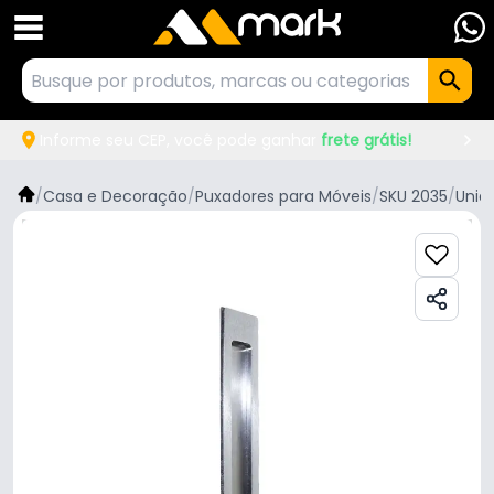
Informe seu CEP, você pode ganhar
frete grátis!
/
Casa e Decoração
/
Puxadores para Móveis
/
SKU 2035
/
Unia