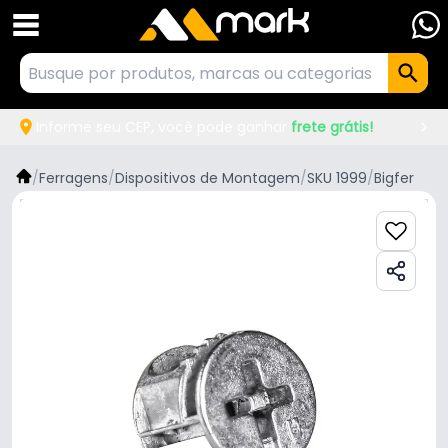
Informe seu CEP, você pode ganhar
frete grátis!
/
Ferragens
/
Dispositivos de Montagem
/
SKU 1999
/
Bigfer