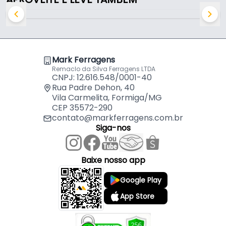
Indicado para:
- Tambor do dispositivo de montagem (sistema
Bigfix/minifix)
Mark Ferragens
Remaclo da Silva Ferragens LTDA
CNPJ: 12.616.548/0001-40
Rua Padre Dehon, 40
Vila Carmelita, Formiga/MG
CEP 35572-290
contato@markferragens.com.br
Siga-nos
Baixe nosso app
Google Play
App Store