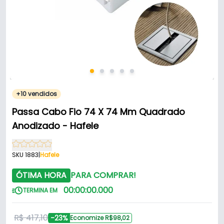
+10 vendidos
Passa Cabo Fio 74 X 74 Mm Quadrado
Anodizado - Hafele
SKU 1883
|
Hafele
ÓTIMA HORA
PARA COMPRAR!
00
:
00
:
00
.
000
TERMINA EM
R$ 417,10
-23%
Economize R$98,02