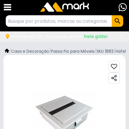
Informe seu CEP, você pode ganhar
frete grátis!
/
Casa e Decoração
/
Passa Fio para Móveis
/
SKU 1883
/
Hafele