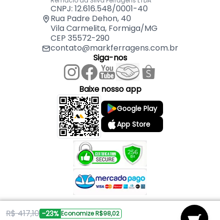
Remaclo da Silva Ferragens LTDA
CNPJ: 12.616.548/0001-40
Rua Padre Dehon, 40
Vila Carmelita, Formiga/MG
CEP 35572-290
contato@markferragens.com.br
Siga-nos
Baixe nosso app
Google Play
App Store
R$ 417,10
Copyright © 2026 Mark Ferragens. Todos os direitos reservados.
-23%
Economize R$98,02