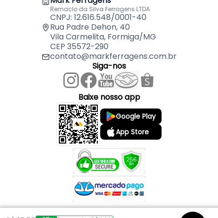
Mark Ferragens
- Forma construtiva: Zamac
Remaclo da Silva Ferragens LTDA
CNPJ: 12.616.548/0001-40
Rua Padre Dehon, 40
Vila Carmelita, Formiga/MG
CEP 35572-290
contato@markferragens.com.br
Siga-nos
Baixe nosso app
Google Play
App Store