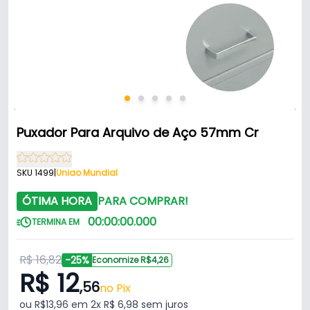
Puxador Para Arquivo de Aço 57mm Cr
SKU 1499
|
Uniao Mundial
ÓTIMA HORA
PARA COMPRAR!
00
:
00
:
00
.
000
TERMINA EM
R$ 16,82
-25%
Economize R$4,26
R$ 12
,56
no Pix
ou R$13,96 em 2x R$ 6,98 sem juros