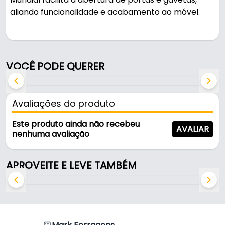
aliando funcionalidade e acabamento ao móvel.
Pode ser usado em móveis e armários.
Fabricado em Aço com acabamento cromado, é
VOCÊ PODE QUERER
resistente e durável no uso diário. A fixação é feita
por parafuso.
Avaliações do produto
Características:
- Marca: Uniao Mundial
Este produto ainda não recebeu
AVALIAR
- Modelo: Puxador Arquivo
nenhuma avaliação
- Material: Aço
- Acabamento: Cromado
APROVEITE E LEVE TAMBÉM
- Furação: 02 furos
- Fixação: Parafuso
- Comercializado: Unidade
- Distância entre furos: 57 mm
- Furação medida: 57 mm