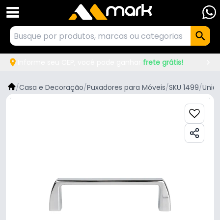
Informe seu CEP, você pode ganhar
frete grátis!
/
Casa e Decoração
/
Puxadores para Móveis
/
SKU 1499
/
Unia