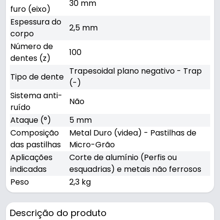
30 mm
furo (eixo)
Espessura do
2,5 mm
corpo
Número de
100
dentes (z)
Trapesoidal plano negativo - Trap
Tipo de dente
(-)
Sistema anti-
Não
ruído
Ataque (°)
5 mm
Composição
Metal Duro (videa) - Pastilhas de
das pastilhas
Micro-Grão
Aplicações
Corte de alumínio (Perfis ou
indicadas
esquadrias) e metais não ferrosos
Peso
2,3 kg
Descrição do produto