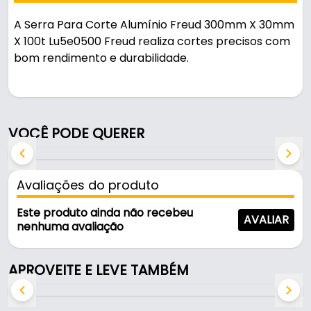
A Serra Para Corte Alumínio Freud 300mm X 30mm
X 100t Lu5e0500 Freud realiza cortes precisos com
bom rendimento e durabilidade.
Pode ser usado em oficinas, obras e manutenção.
na cor vermelha, é resistente e durável no uso
VOCÊ PODE QUERER
diário.
Características:
Avaliações do produto
- Marca: Freud
- Modelo: LU5E-0500
Este produto ainda não recebeu
AVALIAR
- Cor: Vermelha
nenhuma avaliação
- Diâmetro: 300 mm
- Diâmetro externo: 300mm
APROVEITE E LEVE TAMBÉM
- Diâmetro do furo: 30mm
- Espessura de corte: 3,2mm
- Dentes: 96 Trapesoidal negativo