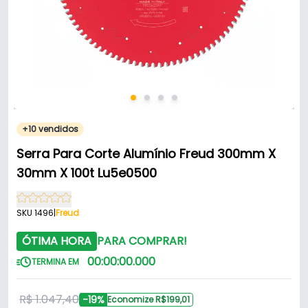
+10 vendidos
Serra Para Corte Alumínio Freud 300mm X
30mm X 100t Lu5e0500
SKU 1496
|
Freud
ÓTIMA HORA
PARA COMPRAR!
00
:
00
:
00
.
000
TERMINA EM
R$ 1.047,40
-19%
Economize R$199,01