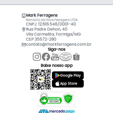
- Indicada: Corte em Alumínio
- Diâmetro do furo (eixo): 30 mm
Mark Ferragens
- Espessura do corpo: 2,5 mm
Remaclo da Silva Ferragens LTDA
- Número de dentes (z): 100
CNPJ: 12.616.548/0001-40
- Tipo de dente: Trapesoidal plano negativo - Trap
Rua Padre Dehon, 40
Vila Carmelita, Formiga/MG
(-)
CEP 35572-290
- Sistema anti-ruído: Não
contato@markferragens.com.br
- Ataque (°): 5 mm
Siga-nos
- Composição das pastilhas: Metal Duro (videa) -
Pastilhas de Micro-Grão
- Aplicações indicadas: Corte de alumínio (Perfis ou
Baixe nosso app
esquadrias) e metais não ferrosos
Google Play
- Peso: 2,3 kg
App Store