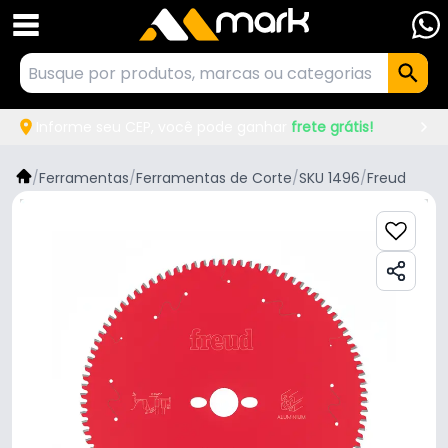
Informe seu CEP, você pode ganhar
frete grátis!
/
Ferramentas
/
Ferramentas de Corte
/
SKU 1496
/
Freud