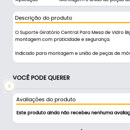
Descrição do produto
O Suporte Giratório Central Para Mesa de Vidro Big
montagem com praticidade e segurança.
Indicado para montagem e união de peças de móv
Na cor cromado polido, é resistente e durável no us
VOCÊ PODE QUERER
Características:
- Marca: Bigfer
- Modelo: Suporte Giratório
Avaliações do produto
- Cor: Cromado polido
- Diâmetro: Ø 87 mm
Este produto ainda não recebeu nenhuma avalia
- Altura: 20 mm
- Aplicação: Montagem e união de peças de móve