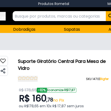
Produtos Rometal
M
 CEP
Dobradiças
Sapatas
A
Suporte Giratório Central Para Mesa de
Vidro
SKU 1470
|
Bigfer
R$ 178,65
-10%
Economize R$17,87
R$ 160
,78
no Pix
ou R$178,65 em 10x R$ 17,87 sem juros