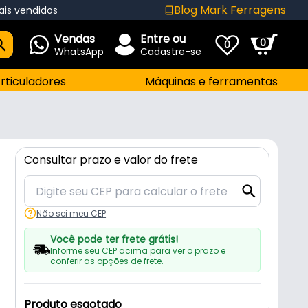
Blog Mark Ferragens
ais vendidos
Vendas
Entre ou
0
0
WhatsApp
Cadastre-se
rticuladores
Máquinas e ferramentas
Consultar prazo e valor do frete
Não sei meu CEP
Você pode ter frete grátis!
Informe seu CEP acima para ver o prazo e
conferir as opções de frete.
Produto esgotado