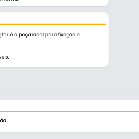
fer é a peça ideal para fixação e
eis.
o diário.
ção
is