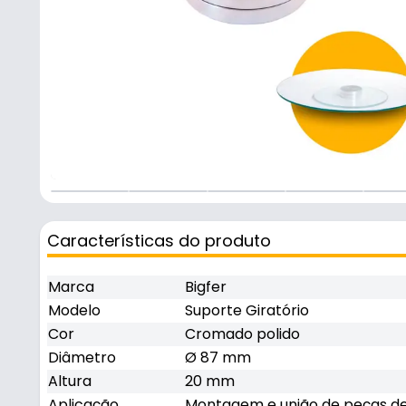
+
4
Características do produto
Marca
Bigfer
Modelo
Suporte Giratório
Cor
Cromado polido
Diâmetro
Ø 87 mm
Altura
20 mm
Aplicação
Montagem e união de peças d