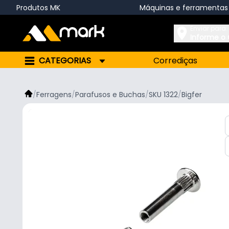
Produtos MK
Máquinas e ferramentas
Enviar para:
Informe o
CATEGORIAS
Corrediças
/
Ferragens
/
Parafusos e Buchas
/
SKU 1322
/
Bigfer