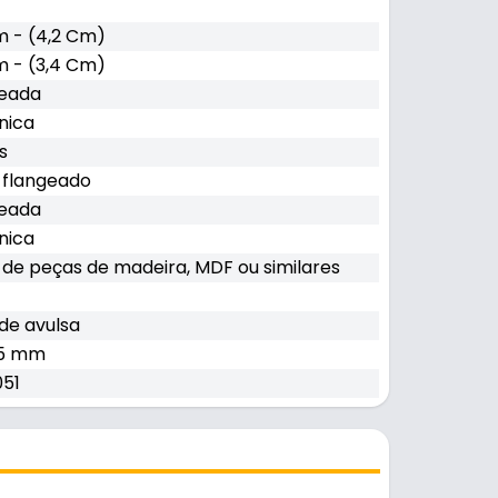
 - (4,2 Cm)
 - (3,4 Cm)
geada
nica
ps
 flangeado
geada
nica
 de peças de madeira, MDF ou similares
de avulsa
25 mm
51