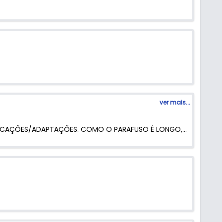
ver mais...
MUITO BOA UNIÃO. TENHO SEMPRE EM ESTOQUE PARA USAR NÃO SÓ COMO UNIÃO, MAS COMO EIXO PARA ALGUMAS APLICAÇÕES/ADAPTAÇÕES. COMO O PARAFUSO É LONGO, PERMITE UNIÕES COM MEDIDAS AMPLAS DE 27MM A 38MM. RECOMENDO.