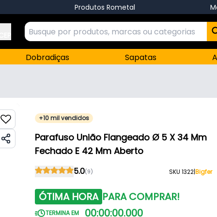
Produtos Rometal
M
 CEP
Dobradiças
Sapatas
A
+10 mil vendidos
Parafuso União Flangeado Ø 5 X 34 Mm
Fechado E 42 Mm Aberto
5.0
(9)
SKU 1322
|
Bigfer
ÓTIMA HORA
PARA COMPRAR!
00
:
00
:
00
.
000
TERMINA EM