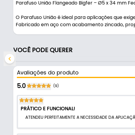
Parafuso União Flangeado Bigfer – Ø5 x 34 mm F
O Parafuso União é ideal para aplicações que exi
Fabricado em aço com acabamento zincado, propo
e longa durabilidade. Indicado para montagens de
uma fixação firme e segura, alia qualidade e prati
VOCÊ PODE QUERER
Características:
- Marca: Bigfer
- Modelo: União
Avaliações do produto
- Material: Aço Zincado
- Cor: Zincado
5.0
(9)
- Diâmetro do parafuso: Ø 5 Mm - (0,5 Cm)
- Diâmetro: 5 mm
- Comprimento Aberto: 42 Mm - (4,2 Cm)
PRÁTICO E FUNCIONAL!
- Comprimento Fechado: 34 Mm - (3,4 Cm)
ATENDEU PERFEITAMENTE A NECESSIDADE DA APLICAÇ
- Forma da cabeça: Flangeada
- Forma da rosca: Mecânica
- Sistema de aperto: Phillips