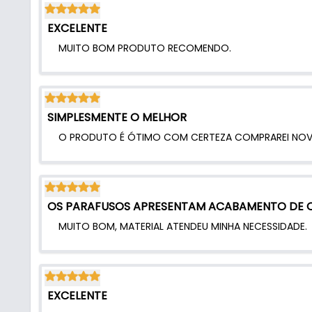
- Tipo de parafuso: União flangeado
EXCELENTE
- Cabeça: Flangeada
- Tipo de rosca: Mecânica
MUITO BOM PRODUTO RECOMENDO.
- Aplicação: União de peças de madeira, MDF ou si
- Broca recomendada: 5 mm
- Unidade de venda: Unidade avulsa
- Espessura máxima das superfícies a unir: Até 2
SIMPLESMENTE O MELHOR
- Código do produto: 0908051
O PRODUTO É ÓTIMO COM CERTEZA COMPRAREI NOV
OS PARAFUSOS APRESENTAM ACABAMENTO DE Q
MUITO BOM, MATERIAL ATENDEU MINHA NECESSIDADE.
EXCELENTE