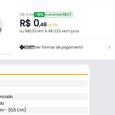
R$ 0,59
-19%
Economize R$0,11
R$ 0
,48
no Pix
ou R$0,53 em 1x R$ 0,53 sem juros
Ver formas de pagamento
incado
do
m - (0,5 Cm)