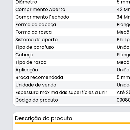
Diâmetro
5 mm
Comprimento Aberto
42 Mm
Comprimento Fechado
34 Mm
Forma da cabeça
Flan
Forma da rosca
Mecâ
Sistema de aperto
Philli
Tipo de parafuso
União
Cabeça
Flan
Tipo de rosca
Mecâ
Aplicação
União
Broca recomendada
5 mm
Unidade de venda
Unida
Espessura máxima das superfícies a unir
Até 
Código do produto
09080
Descrição do produto