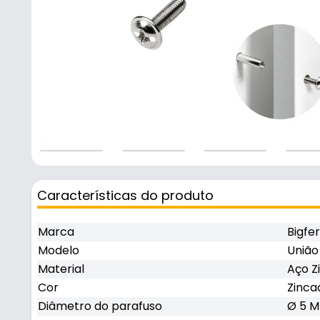
Características do produto
Marca
Bigfer
Modelo
União
Material
Aço Z
Cor
Zinca
Diâmetro do parafuso
Ø 5 M