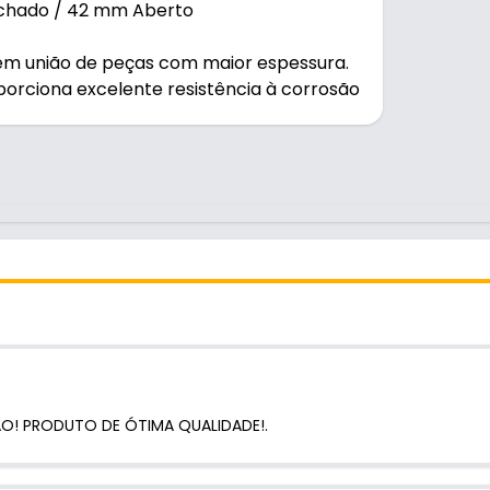
echado / 42 mm Aberto
gem união de peças com maior espessura.
rciona excelente resistência à corrosão
 móveis e estruturas que necessitam de
cidade em sua instalação.
ÃO! PRODUTO DE ÓTIMA QUALIDADE!.