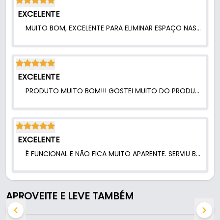
- Tipo de rosca: Mecânica
EXCELENTE
- Aplicação: União de peças em madeira, MDF ou
MUITO BOM, EXCELENTE PARA ELIMINAR ESPAÇO NAS JUNÇÃO DE ARMÁRIOS!.
similares
- Broca recomendada: 5 mm
- Unidade de venda: Unidade avulsa
- Espessura máxima das superfícies a unir: Até 21
EXCELENTE
mm
PRODUTO MUITO BOM!!! GOSTEI MUITO DO PRODUTO.
- Código do produto: 0908051
Indicado para:
- União de peças em madeira
EXCELENTE
- MDF ou similares
É FUNCIONAL E NÃO FICA MUITO APARENTE. SERVIU BEM.
APROVEITE E LEVE TAMBÉM