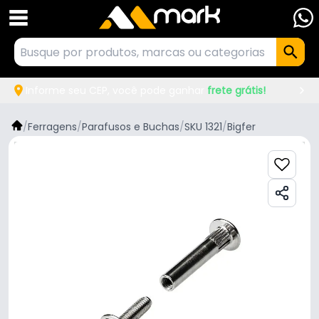
Informe seu CEP, você pode ganhar
frete grátis!
/
Ferragens
/
Parafusos e Buchas
/
SKU 1321
/
Bigfer