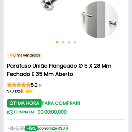
+10 mil vendidos
Parafuso União Flangeado Ø 5 X 28 Mm
Fechado E 35 Mm Aberto
5.0
(5)
SKU 1321
|
Bigfer
ÓTIMA HORA
PARA COMPRAR!
00
:
00
:
00
.
000
TERMINA EM
R$ 0,56
-19%
Economize R$0,11