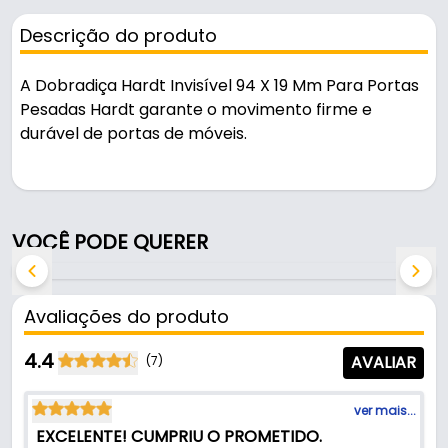
Descrição do produto
A Dobradiça Hardt Invisível 94 X 19 Mm Para Portas
Pesadas Hardt garante o movimento firme e
durável de portas de móveis.
Pode ser usado em móveis e armários.
Fabricada em Zamac e Aço com acabamento
VOCÊ PODE QUERER
cromado, é resistente e durável no uso diário.
Características:
Avaliações do produto
- Marca: Hardt
- Modelo: Invisível
4.4
AVALIAR
(7)
- Material: Zamac e Aço
- Acabamento: Cromado
ver mais...
- Comprimento: 94 mm
EXCELENTE! CUMPRIU O PROMETIDO.
- Largura: 19 mm