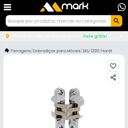
Informe seu CEP, você pode ganhar
frete grátis!
/
Ferragens
/
Dobradiças para Móveis
/
SKU 1290
/
Hardt