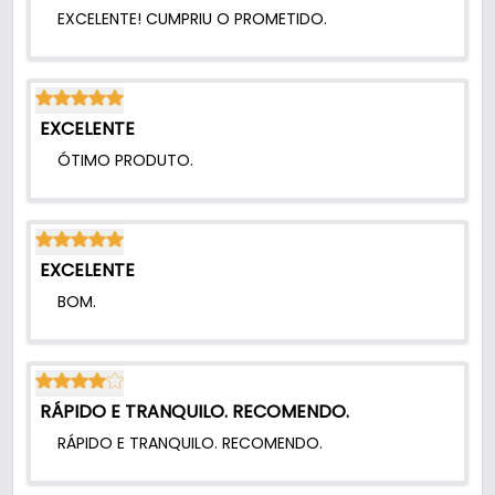
EXCELENTE! CUMPRIU O PROMETIDO.
- Dimensões: 94 X 19 mm
- Furação: 20 x 26 mm
- Ângulo de Abertura: 180º Graus
- Capacidade de carga referencial: 75kg ( cada 5
EXCELENTE
instaladas )
- Espessura da porta: 25 a 50 mm
ÓTIMO PRODUTO.
EXCELENTE
BOM.
RÁPIDO E TRANQUILO. RECOMENDO.
RÁPIDO E TRANQUILO. RECOMENDO.