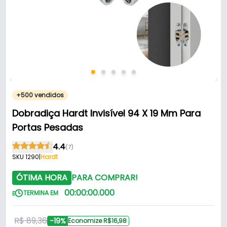
+500 vendidos
Dobradiça Hardt Invisível 94 X 19 Mm Para
Portas Pesadas
4.4
(7)
SKU 1290
|
Hardt
ÓTIMA HORA
PARA COMPRAR!
00
:
00
:
00
.
000
TERMINA EM
R$ 89,36
-19%
Economize R$16,98