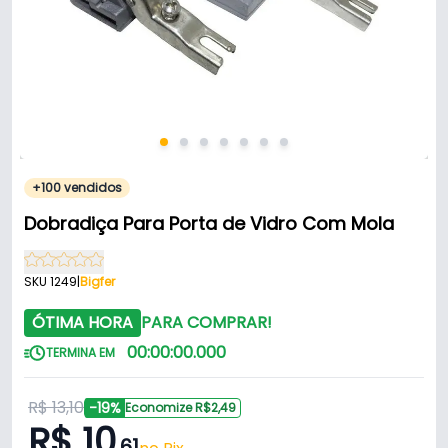
+100 vendidos
Dobradiça Para Porta de Vidro Com Mola
SKU 1249
|
Bigfer
ÓTIMA HORA
PARA COMPRAR!
00
:
00
:
00
.
000
TERMINA EM
R$ 13,10
-19%
Economize R$2,49
R$ 10
,61