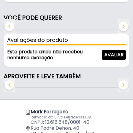
Suas principais vantagens é sua robustez, que evita
problemas de quebra do produto. Não necessita
VOCÊ PODE QUERER
furação do vidro para instalar o produto.
Além de seu design atraente, a Dobradiça para
Avaliações do produto
porta de vidro, é fabricada com materiais de alta
qualidade, o que a torna resistente e durável. Essa
Este produto ainda não recebeu
AVALIAR
robustez permite que ela seja utilizada até mesmo
nenhuma avaliação
em portas pesadas, proporcionando uma solução
confiável para suas necessidades.
APROVEITE E LEVE TAMBÉM
Características:
- Marca: Bigfer
- Material: Aço e polímero
- Cor: Cinza
Mark Ferragens
- Mola: Sim
Remaclo da Silva Ferragens LTDA
- Indicado para: Portas de 4 mm
CNPJ: 12.616.548/0001-40
- Ângulo de Abertura: 110 Graus
Rua Padre Dehon, 40