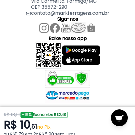
Vila Carmelita, Formiga/MG
CEP 35572-290
contato@markferragens.com.br
Siga-nos
Baixe nosso app
Google Play
App Store
R$ 13,10
Copyright © 2026 Mark Ferragens. Todos os direitos reservados.
-19%
Economize R$2,49
R$ 10
,61
Powered by
no Pix
ou R$11,79 em 2x R$ 5,90 sem juros