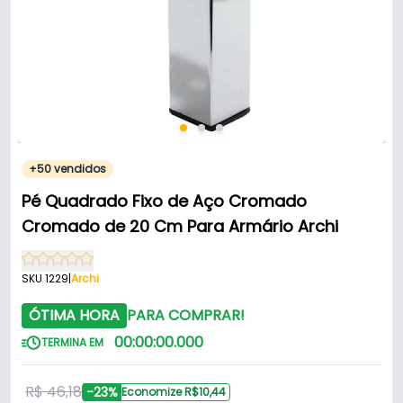
+50 vendidos
Pé Quadrado Fixo de Aço Cromado
Cromado de 20 Cm Para Armário Archi
SKU 1229
|
Archi
ÓTIMA HORA
PARA COMPRAR!
00
:
00
:
00
.
000
TERMINA EM
R$ 46,18
-23%
Economize R$10,44