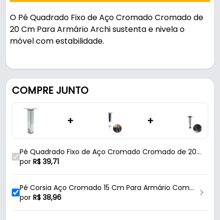
O Pé Quadrado Fixo de Aço Cromado Cromado de
20 Cm Para Armário Archi sustenta e nivela o
móvel com estabilidade.
Pode ser usado em móveis e armários.
Fabricado em Aço com acabamento cromado, é
COMPRE JUNTO
resistente e durável no uso diário. Suporta até 80
kg.
+
+
Características:
- Marca: Archi
Pé Quadrado Fixo de Aço Cromado Cromado de 20
- Modelo: Quadrado
Cm Para Armário Archi
por
R$
39,71
- Material: Aço
- Acabamento: Cromado
Pé Corsia Aço Cromado 15 Cm Para Armário Com
- Capacidade de Carga: Até 80 Kg
Regulagens
por
R$
38,96
- Altura: 200 Mm - (20 Cm)
- Diâmetro da sapata: 38 Mm - (3,8 Cm)