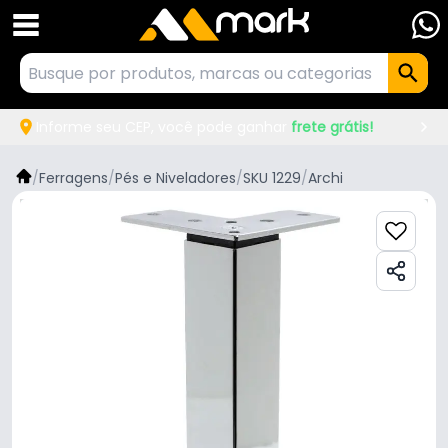
Informe seu CEP, você pode ganhar
frete grátis!
/
Ferragens
/
Pés e Niveladores
/
SKU 1229
/
Archi