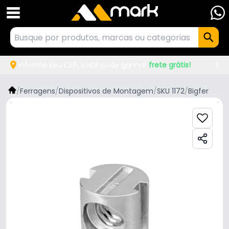
Informe seu CEP, você pode ganhar
frete grátis!
/
Ferragens
/
Dispositivos de Montagem
/
SKU 1172
/
Bigfer