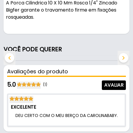
A Porca Cilindrica 10 X 10 Mm Rosca 1/4" Zincado
Bigfer garante o travamento firme em fixações
rosqueadas.
Fabricada em Zamac, é resistente e durável no uso
diário.
VOCÊ PODE QUERER
Características:
- Marca: Bigfer
- Modelo: Porca Cilindrica
Avaliações do produto
- Material do corpo: Zamac
- Cor: Zincado
5.0
AVALIAR
(1)
- Rosca: ¼”
- Diâmetro: Ø10 mm
- Comprimento: 10 mm
EXCELENTE
- Comercializado: Unidades
DEU CERTO COM O MEU BERÇO DA CAROLINABABY.
- Furos encaixe: 10 mm