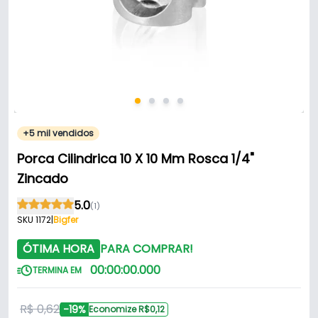
+5 mil vendidos
Porca Cilindrica 10 X 10 Mm Rosca 1/4"
Zincado
5.0
(1)
SKU 1172
|
Bigfer
ÓTIMA HORA
PARA COMPRAR!
00
:
00
:
00
.
000
TERMINA EM
R$ 0,62
-19%
Economize R$0,12