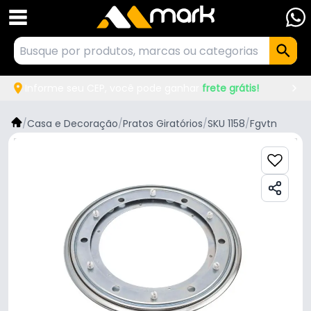
Informe seu CEP, você pode ganhar
frete grátis!
/
Casa e Decoração
/
Pratos Giratórios
/
SKU 1158
/
Fgvtn