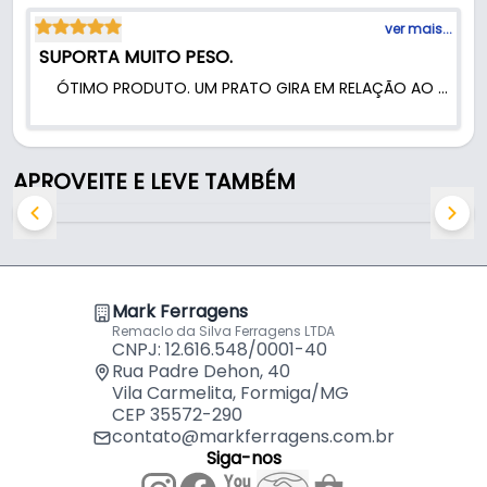
qualidade profissional.
ver mais...
SUPORTA MUITO PESO.
ÓTIMO PRODUTO. UM PRATO GIRA EM RELAÇÃO AO OUTRO TOTALMENTE APOIADO EM ESFERAS, E SÃO DEZENAS DE ESFERAS, QUE SE ALOJAM NUMA TRILHA PRÓXIMA À BORDA, DE FORMA QUE O PESO É DISTRIBUÍDO POR TODO O PERÍMETRO DO PRATO E NÃO CONCENTRADO APENAS NO CENTRO.
APROVEITE E LEVE TAMBÉM
Mark Ferragens
Remaclo da Silva Ferragens LTDA
CNPJ: 12.616.548/0001-40
Rua Padre Dehon, 40
Vila Carmelita, Formiga/MG
CEP 35572-290
contato@markferragens.com.br
Siga-nos