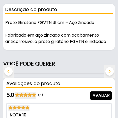
Descrição do produto
Prato Giratório FGVTN 31 cm – Aço Zincado
Fabricado em aço zincado com acabamento
anticorrosivo, o prato giratório FGVTN é indicado
para aplicações que exigem rotação estável e
suporte de peso elevado. Com estrutura reforçada
e sistema de giro de 360°, é ideal para uso em
VOCÊ PODE QUERER
móveis, equipamentos e bases industriais com
movimentação frequente.
Avaliações do produto
Principais Características:
5.0
AVALIAR
(5)
Diâmetro: 31 cm
Material: Aço zincado (resistente à corrosão)
NOTA 10
Carga máxima: 200 kg