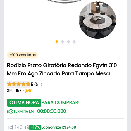
+100 vendidos
Rodízio Prato Giratório Redondo Fgvtn 310
Mm Em Aço Zincado Para Tampo Mesa
5.0
(5)
SKU 1158
|
Fgvtn
ÓTIMA HORA
PARA COMPRAR!
00
:
00
:
00
.
000
TERMINA EM
R$ 143,49
-17%
Economize R$24,68