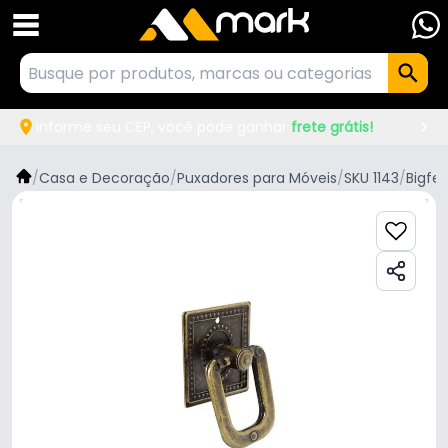
Informe seu CEP, você pode ganhar
frete grátis!
/
Casa e Decoração
/
Puxadores para Móveis
/
SKU 1143
/
Bigfer