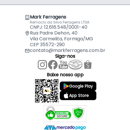
- Fixação: Parafuso
- Comercializado: Unidade
Mark Ferragens
- Furação medida: 25,5 mm
Remaclo da Silva Ferragens LTDA
- Forma construtiva: Zamac
CNPJ: 12.616.548/0001-40
Rua Padre Dehon, 40
Vila Carmelita, Formiga/MG
CEP 35572-290
contato@markferragens.com.br
Siga-nos
Baixe nosso app
Google Play
App Store