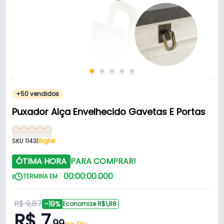
+50 vendidos
Puxador Alça Envelhecido Gavetas E Portas
SKU 1143
|
Bigfer
ÓTIMA HORA
PARA COMPRAR!
00
:
00
:
00
.
000
TERMINA EM
R$ 9,87
-19%
Economize R$1,88
R$ 7
,99