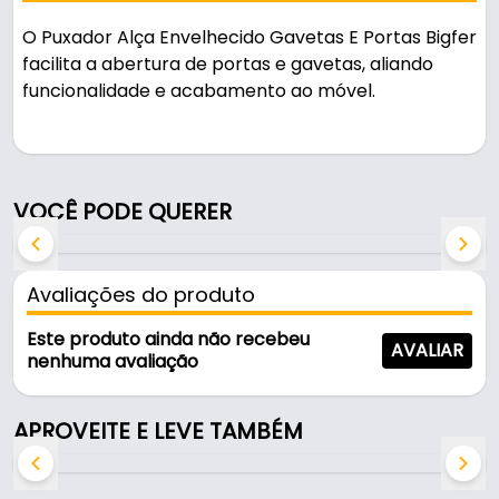
O Puxador Alça Envelhecido Gavetas E Portas Bigfer
facilita a abertura de portas e gavetas, aliando
funcionalidade e acabamento ao móvel.
Pode ser usado em móveis e armários.
Fabricado em Zamac com acabamento antigo na
VOCÊ PODE QUERER
cor ouro velho, é resistente e durável no uso diário.
A fixação é feita por parafuso.
Avaliações do produto
Características:
- Marca: Bigfer
Este produto ainda não recebeu
AVALIAR
- Modelo: Puxador Brinquinho
nenhuma avaliação
- Material: Zamac
- Acabamento: Antigo
APROVEITE E LEVE TAMBÉM
- Cor: Ouro Velho
- Dimensões: 33 x 35 mm
- Furação: 01 (furo)s