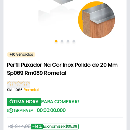
+10 vendidos
Perfil Puxador Na Cor Inox Polido de 20 Mm
Sp069 Rm089 Rometal
SKU 1086
|
Rometal
ÓTIMA HORA
PARA COMPRAR!
00
:
00
:
00
.
000
TERMINA EM
R$ 244,08
-14%
Economize R$35,39