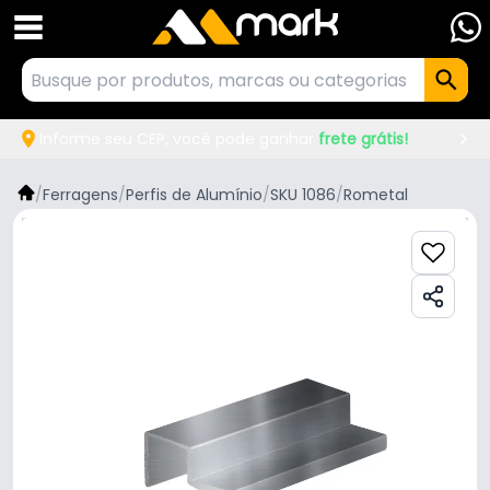
Informe seu CEP, você pode ganhar
frete grátis!
/
Ferragens
/
Perfis de Alumínio
/
SKU 1086
/
Rometal