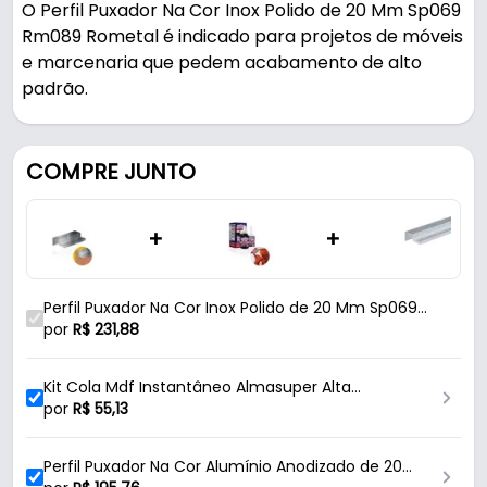
O Perfil Puxador Na Cor Inox Polido de 20 Mm Sp069
Rm089 Rometal é indicado para projetos de móveis
e marcenaria que pedem acabamento de alto
padrão.
Fabricado em Alumínio com acabamento polido, é
resistente e durável no uso diário. Possui encaixe 20
COMPRE JUNTO
mm.
+
+
Características:
- Marca: Rometal
- Modelo: RM-089
Perfil Puxador Na Cor Inox Polido de 20 Mm Sp069
- Material: Alumínio
Rm089 Rometal
por
R$
231,88
- Acabamento: Polido
- Cor: Inox
Kit Cola Mdf Instantâneo Almasuper Alta
- Medida de encaixe: 20 Mm
Resistencia
por
R$
55,13
- Comprimento: 6 Metros
- Comercialização: 2 Barras de 3 Metros
Perfil Puxador Na Cor Alumínio Anodizado de 20
- Referência: SP069