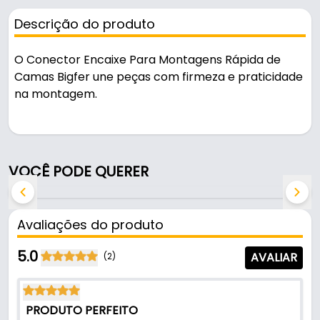
Descrição do produto
O Conector Encaixe Para Montagens Rápida de
Camas Bigfer une peças com firmeza e praticidade
na montagem.
Fabricado em Aço na cor bi cromatizado, é
resistente e durável no uso diário. A fixação é feita
por parafuso (não acompanha).
VOCÊ PODE QUERER
Características:
- Modelo: Invisível 100 mm
Avaliações do produto
- Material: Aço
- Material do corpo: Aço
5.0
AVALIAR
(2)
- Cor: Bi Cromatizado
- Comprimento: 100mm
- Dimensões: 100 mm
PRODUTO PERFEITO
- Fixação: Parafuso (Não acompanha)