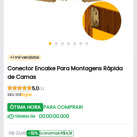
+1 mil vendidos
Conector Encaixe Para Montagens Rápida
de Camas
5.0
(2)
SKU 101
|
Bigfer
ÓTIMA HORA
PARA COMPRAR!
00
:
00
:
00
.
000
TERMINA EM
R$ 21,99
-19%
Economize R$4,18