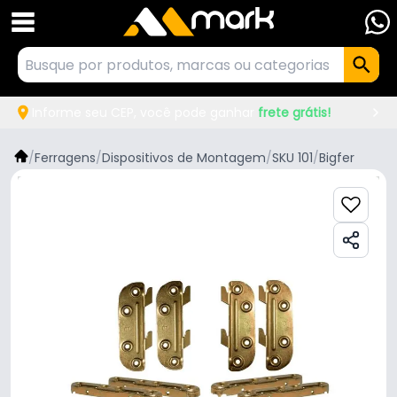
Informe seu CEP, você pode ganhar
frete grátis!
/
Ferragens
/
Dispositivos de Montagem
/
SKU 101
/
Bigfer