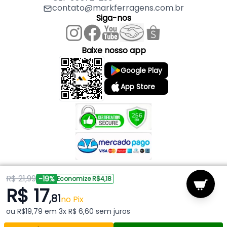
contato@markferragens.com.br
Siga-nos
Baixe nosso app
Google Play
App Store
R$ 21,99
Copyright © 2026 Mark Ferragens. Todos os direitos reservados.
-19%
Economize R$4,18
R$ 17
,81
Powered by
no Pix
ou R$19,79 em 3x R$ 6,60 sem juros